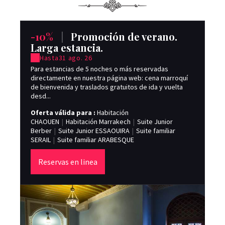
-10%
|
Promoción de verano.
-
Larga estancia.
Hasta
31 ago. 26
Par
pre
Para estancias de 5 noches o más reservadas
des
directamente en nuestra página web: cena marroquí
de bienvenida y traslados gratuitos de ida y vuelta
Of
desd...
CH
Be
Oferta válida para :
Habitación
SE
CHAOUEN
|
Habitación Marrakech
|
Suite Junior
Berber
|
Suite Junior ESSAOUIRA
|
Suite familiar
SERAIL
|
Suite familiar ARABESQUE
Reservas en linea