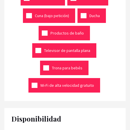
Cuna (bajo petición)
Ducha
Productos de baño
Televisor de pantalla plana
Trona para bebés
Wi-Fi de alta velocidad gratuito
Disponibilidad