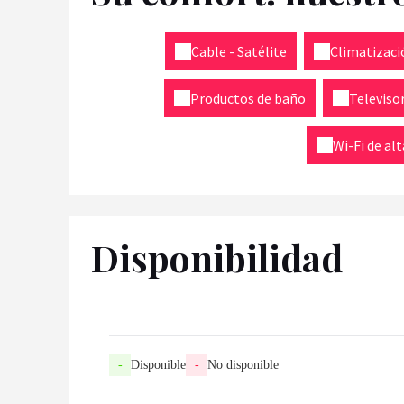
Cable - Satélite
Climatizaci
Productos de baño
Televiso
Wi-Fi de al
Disponibilidad
-
Disponible
-
No disponible