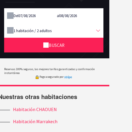
Del
al
1
habitación /
2
adultos
BUSCAR
Reservas 100% seguras, las mejores tarifas garantizadas y confirmación
instantánea
Pago asegurado por
Nuestras otras habitaciones
Habitación CHAOUEN
Habitación Marrakech