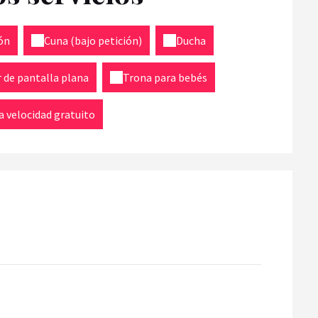
ón
Cuna (bajo petición)
Ducha
r de pantalla plana
Trona para bebés
ta velocidad gratuito