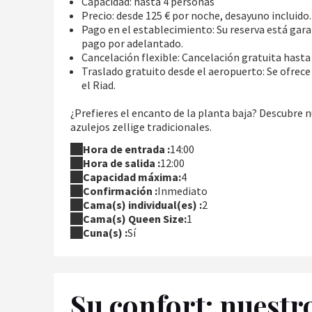
Capacidad: hasta 4 personas
Precio: desde 125 € por noche, desayuno incluido.
Pago en el establecimiento: Su reserva está gara
pago por adelantado.
Cancelación flexible: Cancelación gratuita hasta 
Traslado gratuito desde el aeropuerto: Se ofrece 
el Riad.
¿Prefieres el encanto de la planta baja? Descubre 
azulejos zellige tradicionales.
Hora de entrada :
14:00
Hora de salida :
12:00
Capacidad máxima:
4
Confirmación :
Inmediato
Cama(s) individual(es) :
2
Cama(s) Queen Size:
1
Cuna(s) :
Sí
Su confort: nuestr