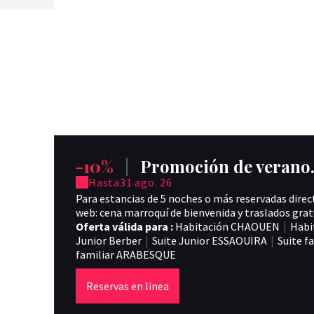
-10%
|
Promoción de verano. 
Hasta
31 ago. 26
Para estancias de 5 noches o más reservadas dire
web: cena marroquí de bienvenida y traslados gratui
Oferta válida para :
Habitación CHAOUEN
|
Habi
Junior Berber
|
Suite Junior ESSAOUIRA
|
Suite f
familiar ARABESQUE
Reservas en linea