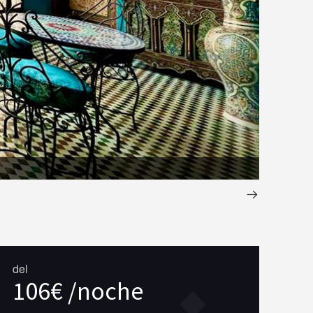
1 (13)
del
106€ /noche