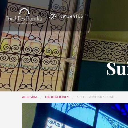
39°C
en FÈS
Su
ACOGIDA
HABITACIONES
SUITE FAMILIAR SERAIL