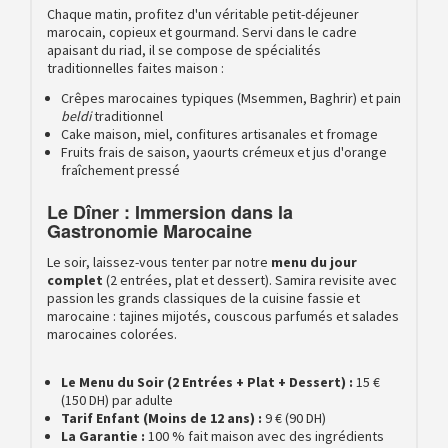
Chaque matin, profitez d'un véritable petit-déjeuner
marocain, copieux et gourmand. Servi dans le cadre
apaisant du riad, il se compose de spécialités
traditionnelles faites maison :
Crêpes marocaines typiques (Msemmen, Baghrir) et pain
beldi
traditionnel
Cake maison, miel, confitures artisanales et fromage
Fruits frais de saison, yaourts crémeux et jus d'orange
fraîchement pressé
Le Dîner : Immersion dans la
Gastronomie Marocaine
Le soir, laissez-vous tenter par notre
menu du jour
complet
(2 entrées, plat et dessert). Samira revisite avec
passion les grands classiques de la cuisine fassie et
marocaine : tajines mijotés, couscous parfumés et salades
marocaines colorées.
Le Menu du Soir (2 Entrées + Plat + Dessert) :
15 €
(150 DH) par adulte
Tarif Enfant (Moins de 12 ans) :
9 € (90 DH)
La Garantie :
100 % fait maison avec des ingrédients