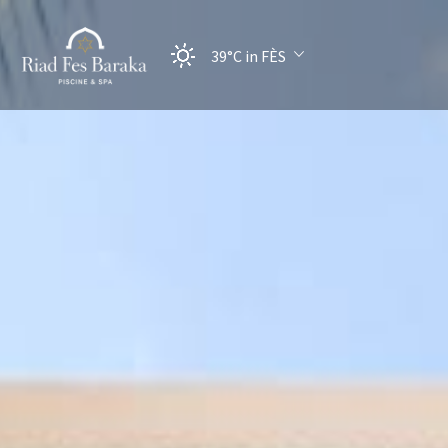
39°C
in FÈS